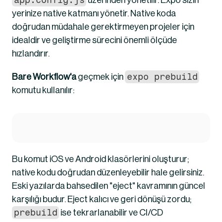
app.config.js
 üzerinden yönetilir. Expo sizin 
yerinize native katmanı yönetir. Native koda 
doğrudan müdahale gerektirmeyen projeler için 
idealdir ve geliştirme sürecini önemli ölçüde 
hızlandırır.
expo prebuild
Bare Workflow'a
 geçmek için 
komutu kullanılır:
Bu komut iOS ve Android klasörlerini oluşturur; 
native kodu doğrudan düzenleyebilir hale gelirsiniz. 
Eski yazılarda bahsedilen "eject" kavramının güncel 
karşılığı budur. Eject kalıcı ve geri dönüşü zordu; 
prebuild
 ise tekrarlanabilir ve CI/CD 