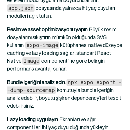
eklenen modül uygulama boyutunu artırır. 
app.json
 dosyasında yalnızca ihtiyaç duyulan 
modülleri açık tutun.
Resim ve asset optimizasyonu yapın.
 Büyük resim 
dosyalarını sıkıştırın, mümkün olduğunda SVG 
expo-image
kullanın. 
 kütüphanesi native düzeyde 
caching ve lazy loading sağlar; standart React 
Image
Native 
 component'ine göre belirgin 
performans avantajı sunar.
npx expo export -
Bundle içeriğini analiz edin.
-dump-sourcemap
 komutuyla bundle içeriğini 
analiz edebilir, boyutu şişiren dependency'leri tespit 
edebilirsiniz.
Lazy loading uygulayın.
 Ekranları ve ağır 
component'leri ihtiyaç duyulduğunda yükleyin. 