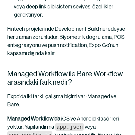
veya deep link gibi sistem seviyesi özellikler 
gerektiriyor.
Fintech projelerinde Development Build neredeyse 
her zaman zorunludur. Biyometrik doğrulama, POS 
entegrasyonu ve push notification, Expo Go'nun 
kapsamı dışında kalır.
Managed Workflow ile Bare Workflow 
arasındaki fark nedir?
Expo'da iki farklı çalışma biçimi var: Managed ve 
Bare.
Managed Workflow'da
 iOS ve Android klasörleri 
app.json
yoktur. Yapılandırma 
 veya 