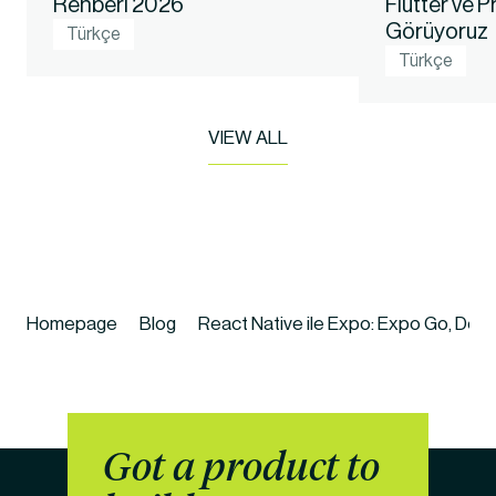
Rehberi 2026
Flutter ve 
Görüyoruz
Türkçe
Türkçe
VIEW ALL
Homepage
Blog
React Native ile Expo: Expo Go, De
Got a product to 