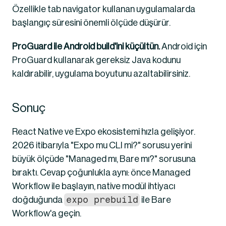
Özellikle tab navigator kullanan uygulamalarda 
başlangıç süresini önemli ölçüde düşürür.
ProGuard ile Android build'ini küçültün.
 Android için 
ProGuard kullanarak gereksiz Java kodunu 
kaldırabilir, uygulama boyutunu azaltabilirsiniz.
Sonuç
React Native ve Expo ekosistemi hızla gelişiyor. 
2026 itibarıyla "Expo mu CLI mi?" sorusu yerini 
büyük ölçüde "Managed mı, Bare mı?" sorusuna 
bıraktı. Cevap çoğunlukla aynı: önce Managed 
Workflow ile başlayın, native modül ihtiyacı 
expo prebuild
doğduğunda 
 ile Bare 
Workflow'a geçin.