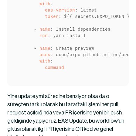
        with
          eas-version
          token
: ${{ secrets.EXPO_TOKEN }}

      - 
name
        run
: yarn install

      - 
name
        uses
        with
          command
Yine update.yml sürecine benziyor olsa da o 
süreçten farklı olarak bu taraftaki işlemi her pull 
request açıldığında veya PR içerisine yeni bir push 
geldiğinde yapıyoruz. EAS Update, bu workflow’un 
çıktısı olarak ilgili PR içerisine QR kod ve genel 