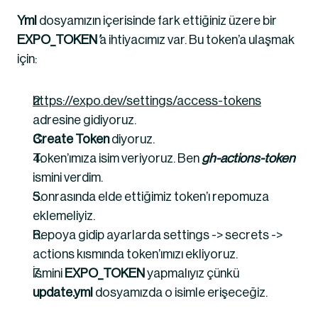
Yml
 dosyamızın içerisinde fark ettiğiniz üzere bir 
EXPO_TOKEN
’
a ihtiyacımız var. Bu token’a ulaşmak 
için:
https://expo.dev/settings/access-tokens
adresine gidiyoruz.
Create Token
 diyoruz.
Token’ımıza isim veriyoruz. Ben 
gh-actions-token
ismini verdim.
Sonrasında elde ettiğimiz token’ı repomuza 
eklemeliyiz.
Repoya gidip ayarlarda settings -> secrets -> 
actions kısmında token’ımızı ekliyoruz.
İsmini 
EXPO_TOKEN
yapmalıyız çünkü 
update.yml
 dosyamızda o isimle erişeceğiz.