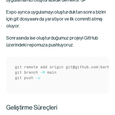
uygulamamızı oluşturabildik demektir. 🥳
Expo ayrıca uygulamayı oluşturduktan sonra bizim 
için git dosyasını da yaratıyor ve ilk commiti atmış 
oluyor.
Sonrasında ise oluşturduğumuz projeyi GitHub 
üzerindeki repomuza pushluyoruz.
git
 remote add origin 
git
git
 branch 
-M
git
 push 
-u
Geliştirme Süreçleri