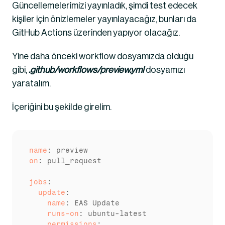
Güncellemelerimizi yayınladık, şimdi test edecek 
kişiler için önizlemeler yayınlayacağız, bunları da 
GitHub Actions üzerinden yapıyor olacağız.
Yine daha önceki workflow dosyamızda olduğu 
gibi,
 .github/workflows/preview.yml
 dosyamızı 
yaratalım.
İçeriğini bu şekilde girelim.
name
on
: pull_request

jobs
  update
    name
    runs-on
    permissions