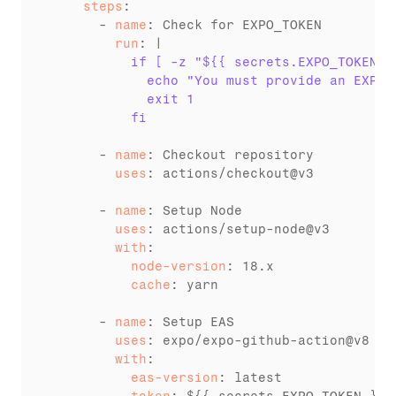
    steps
:

      - 
name
        run
          if [ -z "${{ secrets.EXPO_TOKEN }
            echo "You must provide an EXPO_
            exit 1
          fi
      - 
name
        uses
: actions/checkout@v3

      - 
name
        uses
        with
          node-version
          cache
: yarn

      - 
name
        uses
        with
          eas-version