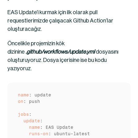
EAS Update’i kurmak için ilk olarak pull 
requestlerimizde çalışacak Github Action’lar 
oluşturacağız.
Öncelikle projemizin kök 
dizinine 
.github/workflows/update.yml
 dosyasını 
oluşturuyoruz. Dosya içerisine ise bu kodu 
yazıyoruz.
name
on
: push

jobs
  update
    name
    runs-on