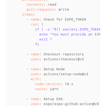
      contents
      pull-requests
    steps
:

      - 
name
        run
          if [ -z "${{ secrets.EXPO_TOKEN }
            echo "You must provide an EXPO_
            exit 1
          fi
      - 
name
        uses
: actions/checkout@v3

      - 
name
        uses
        with
          node-version
          cache
: yarn

      - 
name
        uses