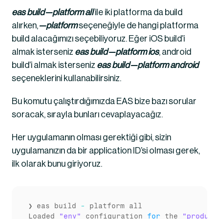
eas build — platform all
 ile iki platforma da build 
alırken, 
— platform
 seçeneğiyle de hangi platforma 
build alacağımızı seçebiliyoruz. Eğer iOS build’i 
almak isterseniz 
eas build — platform ios
, android 
build’i almak isterseniz 
eas build — platform android
seçeneklerini kullanabilirsiniz.
Bu komutu çalıştırdığımızda EAS bize bazı sorular 
soracak, sırayla bunları cevaplayacağız.
Her uygulamanın olması gerektiği gibi, sizin 
uygulamanızın da bir application ID’si olması gerek, 
ilk olarak bunu giriyoruz.
❯ eas build 
-
 platform all

Loaded 
"env"
 configuration 
for
 the 
"product