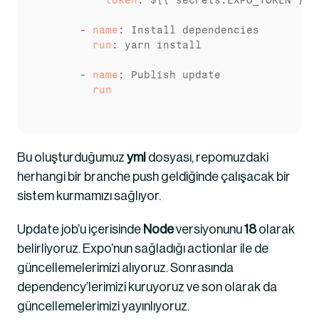
          token
: ${{ secrets.EXPO_TOKEN }}

      - 
name
        run
: yarn install

      - 
name
        run
Bu oluşturduğumuz 
yml
 dosyası, repomuzdaki 
herhangi bir branche push geldiğinde çalışacak bir 
sistem kurmamızı sağlıyor.
Update job’u içerisinde 
Node
 versiyonunu 
18
 olarak 
belirliyoruz. Expo’nun sağladığı actionlar ile de 
güncellemelerimizi alıyoruz. Sonrasında 
dependency’lerimizi kuruyoruz ve son olarak da 
güncellemelerimizi yayınlıyoruz.