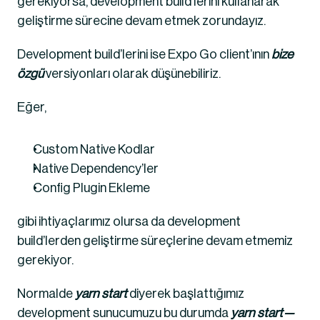
gerekiyorsa, development build’lerini kullanarak 
geliştirme sürecine devam etmek zorundayız.
Development build’lerini ise Expo Go client’ının 
bize 
özgü
 versiyonları olarak düşünebiliriz.
Eğer,
Custom Native Kodlar
Native Dependency’ler
Config Plugin Ekleme
gibi ihtiyaçlarımız olursa da development 
build’lerden geliştirme süreçlerine devam etmemiz 
gerekiyor.
Normalde 
yarn start 
diyerek başlattığımız 
development sunucumuzu bu durumda 
yarn start — 