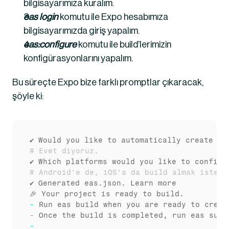
bilgisayarımıza kuralım.
eas login 
komutu ile Expo hesabımıza 
bilgisayarımızda giriş yapalım.
eas:configure
 komutu ile build’lerimizin 
konfigürasyonlarını yapalım.
Bu süreçte Expo bize farklı promptlar çıkaracak, 
şöyle ki:
✔ Would you like to automatically create an
# Evet diyoruz.
✔ Which platforms would you like to configu
# Android'e de, iOS'a da build almak istedi
✔ Generated eas.json. Learn more

-
-
-