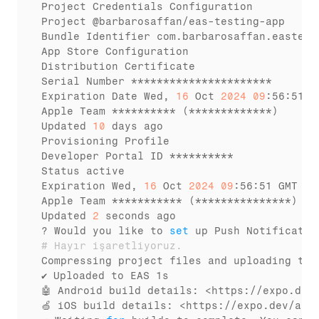
Project Credentials Configuration

Project @barbarosaffan/eas-testing-app

Bundle Identifier com.barbarosaffan.eastesti
App Store Configuration

Distribution Certificate

Serial Number **********************

Expiration Date Wed, 
16
 Oct 
2024
09
:56:51 GM
Apple Team ********** (*************)

Updated 
10
 days ago

Provisioning Profile

Developer Portal ID **********

Status active

Expiration Wed, 
16
 Oct 
2024
09
:56:51 GMT

Apple Team *********** (***************)

Updated 
2
 seconds ago

? Would you like to 
set
 up Push Notificatio
# Hayır işaretliyoruz.
Compressing project files and uploading to E
✔ Uploaded to EAS 1s

🤖 Android build details: <https://expo.dev
🍏 iOS build details: <https://expo.dev/acc