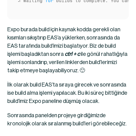
⠴ Waiting 
for
 builds to complete. You can p
Expo burada build için kaynak kodda gerekli olan 
kısımları sıkıştırıp EAS’a yüklerken, sonrasında da 
EAS tarafında build’imizi başlatıyor. Biz de build 
işlemi başladıktan sonra 
ctrl + c
 ile gönül rahatlığıyla 
işlemi sonlandırıp, verilen linklerden build’lerimizi 
takip etmeye başlayabiliyoruz. 🙂
İlk olarak build EAS’ta sıraya girecek ve sonrasında 
ise build alma işlemi yapılacak. Bu iki süreç bittiğinde 
build’imiz Expo paneline düşmüş olacak.
Sonrasında panelden projeye girdiğimizde 
kronolojik olarak sıralanmış build’leri görebileceğiz.