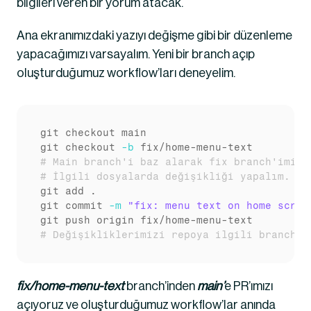
bilgileri veren bir yorum atacak.
Ana ekranımızdaki yazıyı değişme gibi bir düzenleme 
yapacağımızı varsayalım. Yeni bir branch açıp 
oluşturduğumuz workflow’ları deneyelim.
git
git
 checkout 
-b
# Main branch'i baz alarak fix branch'imizi
# İlgili dosyalarda değişikliği yapalım.
git
git
 commit 
-m
"fix: menu text on home scree
git
# Değişikliklerimizi repoya ilgili branch i
fix/home-menu-text 
branch’inden 
main’
e PR’ımızı 
açıyoruz ve oluşturduğumuz workflow’lar anında 