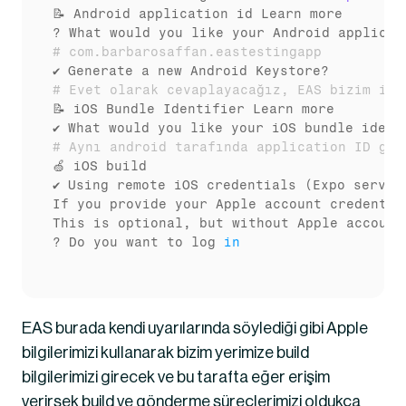
📝 Android application id Learn more

# com.barbarosaffan.eastestingapp
# Evet olarak cevaplayacağız, EAS bizim içi
📝 iOS Bundle Identifier Learn more

# Aynı android tarafında application ID gir
🍏 iOS build

✔ Using remote iOS credentials (Expo server)
If you provide your Apple account credentia
This is optional, but without Apple account
? Do you want to log 
in
EAS burada kendi uyarılarında söylediği gibi Apple 
bilgilerimizi kullanarak bizim yerimize build 
bilgilerimizi girecek ve bu tarafta eğer erişim 
verirsek build ve gönderme süreçlerimizi oldukça 